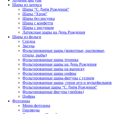
Ходячие фигуры
Шары из латекса
Шары “С Днём Рождения”
Шары “Хром”
Шары без рисунка
Шары с конфетти
Шары с рисунком
Латексные шары на День Рождения
Шары из фольги
Сердца
Звезды
Фольгированные шары (животные, насекомые,
птицы, рыбы)
Фольгированные шары техника
Фольгированные шары на День Рождения
Фольгированные шары на выписку
Фольгированные шары цифры
Фольгированные шары-фигуры с гелием
Фольгированные шары, герои игр и мультфильмов
Фольгированые шары “С Днём Рождения”
Фольгированные фигуры (любовь)
Цифры
Фотозоны
Мини-фотозона
Гирлянды