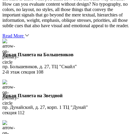
How can you evaluate content without design? No typography, no
colors, no layout, no styles, all those things that convey the
important signals that go beyond the mere textual, hierarchies of
information, weight, emphasis, oblique stresses, priorities, all those
subtle cues that also have visual and emotional appeal to the reader.
Read More
Яркая Планета на Большевиков
пр. Большевиков, д. 27, ТЦ "Смайл"
2-й этаж секция 108
Яркая Планета на Звездной
пр. Дунайский, д. 27, корп. 1 ТЦ "Дунай"
секция 112