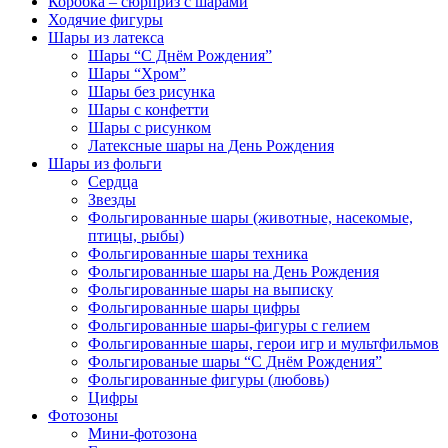
Коробка – сюрприз с шарами
Ходячие фигуры
Шары из латекса
Шары “С Днём Рождения”
Шары “Хром”
Шары без рисунка
Шары с конфетти
Шары с рисунком
Латексные шары на День Рождения
Шары из фольги
Сердца
Звезды
Фольгированные шары (животные, насекомые,
птицы, рыбы)
Фольгированные шары техника
Фольгированные шары на День Рождения
Фольгированные шары на выписку
Фольгированные шары цифры
Фольгированные шары-фигуры с гелием
Фольгированные шары, герои игр и мультфильмов
Фольгированые шары “С Днём Рождения”
Фольгированные фигуры (любовь)
Цифры
Фотозоны
Мини-фотозона